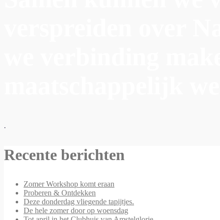
verspreiden over N
we verbinding make
maatschappelijk wel
.
Recente berichten
Zomer Workshop komt eraan
Proberen & Ontdekken
Deze donderdag vliegende tapijtjes.
De hele zomer door op woensdag
Tot april in het Clubhuis van Amstelglorie