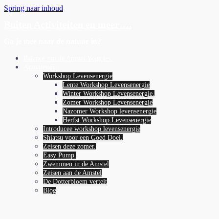
Spring naar inhoud
Buiten Activiteiten en meer….
Ga je mee naar de natuur in?
Balance aan de Amstel Yoga les.
Activiteiten
Workshop Levensenergie
Lente Workshop Levensenergie
Winter Workshop Levensenergie.
Zomer Workshop Levensenergie
Nazomer Workshop levensenergie
Herfst Workshop Levensenergie
Introducee workshop levensenergie
Shiatsu voor een Goed Doel.
Zeisen deze zomer.
Easy Pump.
Zwemmen in de Amstel
Zeisen aan de Amstel
De Dotterbloem vertelt
Blog