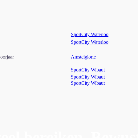
SportCity Waterloo
SportCity Waterloo
oorjaar
Amstelglorie
SportCity Wibaut
SportCity Wibaut
SportCity Wibaut
el bereiken. Bewus